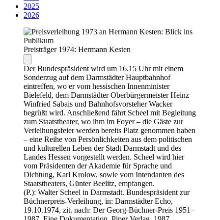
2025
2026
Preisträger 1974: Hermann Kesten
Der Bundespräsident wird um 16.15 Uhr mit einem
Sonderzug auf dem Darmstädter Hauptbahnhof
eintreffen, wo er vom hessischen Innenminister
Bielefeld, dem Darmstädter Oberbürgermeister Heinz
Winfried Sabais und Bahnhofsvorsteher Wacker
begrüßt wird. Anschließend fährt Scheel mit Begleitung
zum Staatstheater, wo ihm im Foyer – die Gäste zur
Verleihungsfeier werden bereits Platz genommen haben
– eine Reihe von Persönlichkeiten aus dem politischen
und kulturellen Leben der Stadt Darmstadt und des
Landes Hessen vorgestellt werden. Scheel wird hier
vom Präsidenten der Akademie für Sprache und
Dichtung, Karl Krolow, sowie vom Intendanten des
Staatstheaters, Günter Beelitz, empfangen.
(P.): Walter Scheel in Darmstadt. Bundespräsident zur
Büchnerpreis-Verleihung, in: Darmstädter Echo,
19.10.1974, zit. nach: Der Georg-Büchner-Preis 1951–
1987. Eine Dokumentation, Piper Verlag, 1987