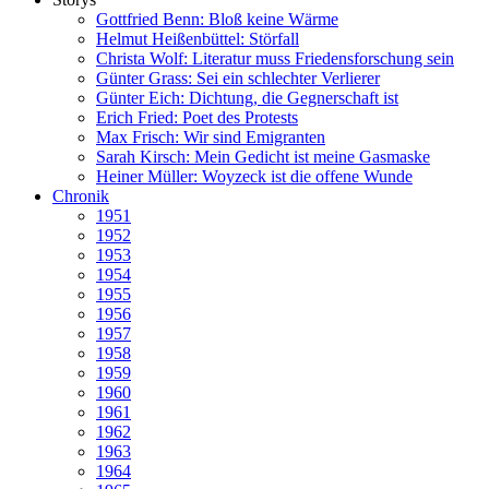
Gottfried Benn: Bloß keine Wärme
Helmut Heißenbüttel: Störfall
Christa Wolf: Literatur muss Friedensforschung sein
Günter Grass: Sei ein schlechter Verlierer
Günter Eich: Dichtung, die Gegnerschaft ist
Erich Fried: Poet des Protests
Max Frisch: Wir sind Emigranten
Sarah Kirsch: Mein Gedicht ist meine Gasmaske
Heiner Müller: Woyzeck ist die offene Wunde
Chronik
1951
1952
1953
1954
1955
1956
1957
1958
1959
1960
1961
1962
1963
1964