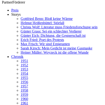
Partner
Förderer
Preis
Storys
Gottfried Benn: Bloß keine Wärme
Helmut Heißenbüttel: Störfall
Christa Wolf: Literatur muss Friedensforschung sein
Günter Grass: Sei ein schlechter Verlierer
Günter Eich: Dichtung, die Gegnerschaft ist
Erich Fried: Poet des Protests
Max Frisch: Wir sind Emigranten
Sarah Kirsch: Mein Gedicht ist meine Gasmaske
Heiner Müller: Woyzeck ist die offene Wunde
Chronik
1951
1952
1953
1954
1955
1956
1957
1958
1959
1960
1961