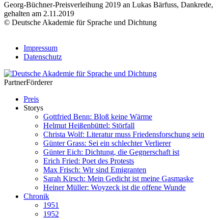
Georg-Büchner-Preisverleihung 2019 an Lukas Bärfuss, Dankrede,
gehalten am 2.11.2019
© Deutsche Akademie für Sprache und Dichtung
Impressum
Datenschutz
Partner
Förderer
Preis
Storys
Gottfried Benn: Bloß keine Wärme
Helmut Heißenbüttel: Störfall
Christa Wolf: Literatur muss Friedensforschung sein
Günter Grass: Sei ein schlechter Verlierer
Günter Eich: Dichtung, die Gegnerschaft ist
Erich Fried: Poet des Protests
Max Frisch: Wir sind Emigranten
Sarah Kirsch: Mein Gedicht ist meine Gasmaske
Heiner Müller: Woyzeck ist die offene Wunde
Chronik
1951
1952